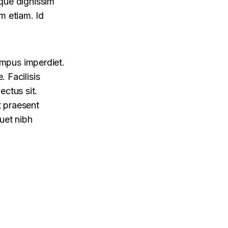
sque dignissim
m etiam. Id
mpus imperdiet.
. Facilisis
ectus sit.
t praesent
uet nibh