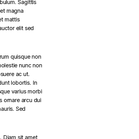
bulum. Sagittis
Eget magna
t mattis
uctor elit sed
utrum quisque non
 molestie nunc non
suere ac ut.
dunt lobortis. In
isque varius morbi
 ornare arcu dui
mauris. Sed
. Diam sit amet