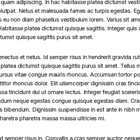
d quam adipiscing. In hac habitasse platea dictumst vesti
olutpat. Netus et malesuada fames ac turpis egestas. 
s eu non diam phasellus vestibulum lorem. Varius sit ame
abitasse platea dictumst quisque sagittis. Integer quis a
tumst quisque sagittis purus sit amet.
enectus et netus. Id semper risus in hendrerit gravida r
 platea dictumst quisque sagittis purus sit amet. Tellus
ursus vitae congue mauris rhoncus. Accumsan tortor po
ttitor rhoncus dolor. Elit ullamcorper dignissim cras tinci
sa tincidunt dui ut ornare lectus. Integer feugiat sceler
ndum neque egestas congue quisque egestas diam. Cras
is bibendum. Dignissim suspendisse in est ante in nibh 
haretra pharetra massa massa ultricies mi.
id semper risus in. Convallis a cras semper auctor neque