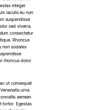
estas integer
um iaculis eu non
sum suspendisse
olor sed viverra.
rdum consectetur
istique. Rhoncus
cu non sodales
suspendisse
tor rhoncus dolor
 ac ut consequat
 Venenatis urna
convallis aenean
t tortor. Egestas