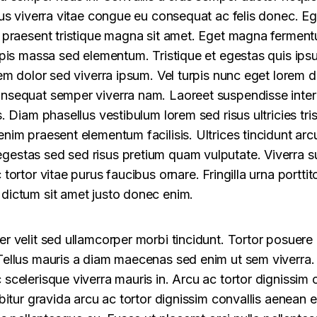
cus viverra vitae congue eu consequat ac felis donec. Eg
h praesent tristique magna sit amet. Eget magna ferment
urpis massa sed elementum. Tristique et egestas quis ip
rem dolor sed viverra ipsum. Vel turpis nunc eget lorem d
onsequat semper viverra nam. Laoreet suspendisse inte
s. Diam phasellus vestibulum lorem sed risus ultricies tr
enim praesent elementum facilisis. Ultrices tincidunt ar
estas sed sed risus pretium quam vulputate. Viverra 
 tortor vitae purus faucibus ornare. Fringilla urna portti
dictum sit amet justo donec enim.
er velit sed ullamcorper morbi tincidunt. Tortor posuere
Tellus mauris a diam maecenas sed enim ut sem viverra.
scelerisque viverra mauris in. Arcu ac tortor dignissim 
abitur gravida arcu ac tortor dignissim convallis aenean e