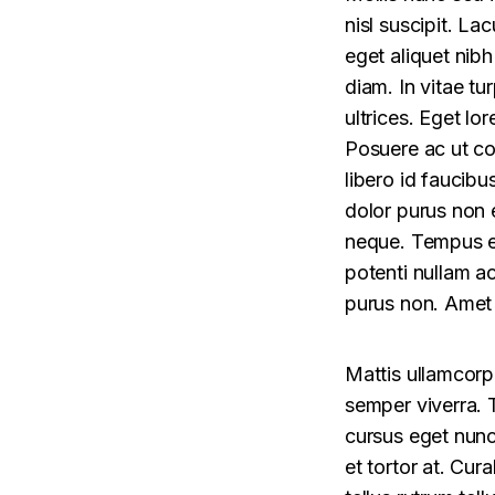
nisl suscipit. La
eget aliquet nib
diam. In vitae t
ultrices. Eget lo
Posuere ac ut c
libero id faucibu
dolor purus non 
neque. Tempus eg
potenti nullam ac
purus non. Amet 
Mattis ullamcorp
semper viverra. 
cursus eget nunc 
et tortor at. Cur