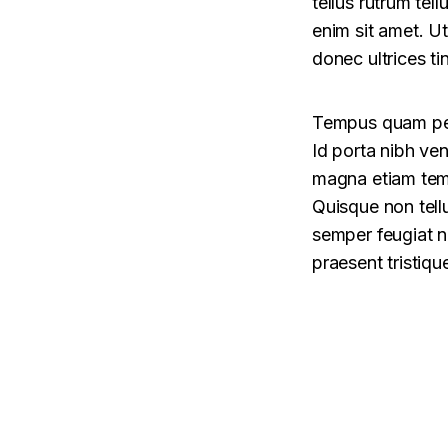
tellus rutrum tel
enim sit amet. U
donec ultrices ti
Tempus quam pell
Id porta nibh ven
magna etiam temp
Quisque non tellu
semper feugiat ni
praesent tristiq