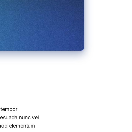
d tempor
alesuada nunc vel
ismod elementum