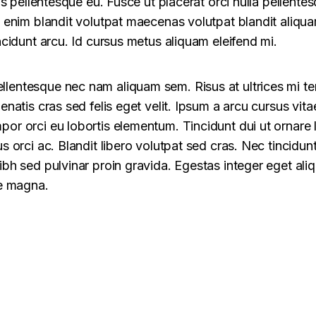
lus pellentesque eu. Fusce ut placerat orci nulla pellente
t enim blandit volutpat maecenas volutpat blandit aliqua
ncidunt arcu. Id cursus metus aliquam eleifend mi.
entesque nec nam aliquam sem. Risus at ultrices mi te
enatis cras sed felis eget velit. Ipsum a arcu cursus vitae
or orci eu lobortis elementum. Tincidunt dui ut ornare l
s orci ac. Blandit libero volutpat sed cras. Nec tincidun
bh sed pulvinar proin gravida. Egestas integer eget aliq
ue magna.